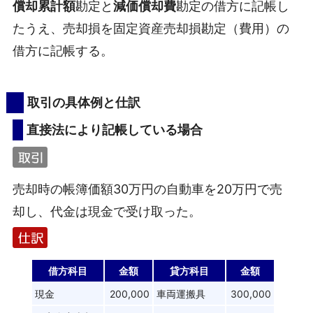
償却累計額
勘定と
減価償却費
勘定の借方に記帳し
たうえ、売却損を固定資産売却損勘定（費用）の
借方に記帳する。
取引の具体例と仕訳
直接法により記帳している場合
売却時の帳簿価額30万円の自動車を20万円で売
却し、代金は現金で受け取った。
借方科目
金額
貸方科目
金額
現金
200,000
車両運搬具
300,000