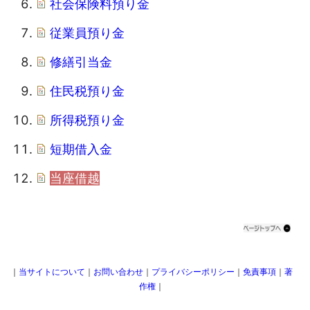
社会保険料預り金
従業員預り金
修繕引当金
住民税預り金
所得税預り金
短期借入金
当座借越
｜
当サイトについて
｜
お問い合わせ
｜
プライバシーポリシー
｜
免責事項
｜
著
作権
｜