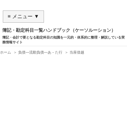
≡ メニュー ▼
簿記・勘定科目一覧ハンドブック（ケーソルーション）
簿記・会計で要となる勘定科目の知識を一元的・体系的に整理・解説している実
務情報サイト
ホーム
＞
負債―流動負債―あ－た行
＞
当座借越