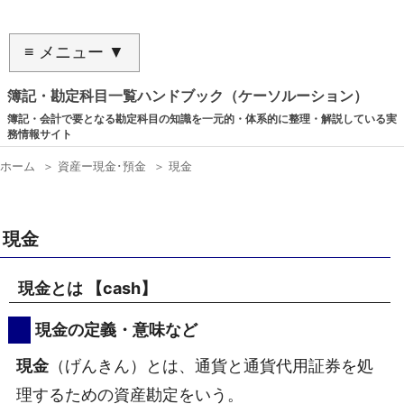
≡ メニュー ▼
簿記・勘定科目一覧ハンドブック（ケーソルーション）
簿記・会計で要となる勘定科目の知識を一元的・体系的に整理・解説している実
務情報サイト
ホーム
＞
資産ー現金･預金
＞
現金
現金
現金とは 【
cash
】
現金の定義・意味など
現金
（げんきん）とは、通貨と通貨代用証券を処
理するための資産勘定をいう。