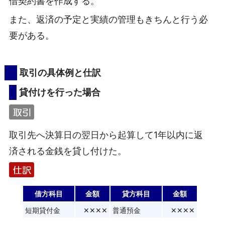
借契約書を作成する。
また、返済の予定と実績の管理もきちんと行う必
要がある。
取引の具体例と仕訳
貸付けを行った場合
取引先へ決算日の翌日から起算して1年以内に返
済される金銭を貸し付けた。
借方科目
金額
貸方科目
金額
短期貸付金
✕✕✕✕
普通預金
✕✕✕✕