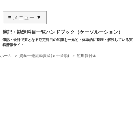
≡ メニュー ▼
簿記・勘定科目一覧ハンドブック（ケーソルーション）
簿記・会計で要となる勘定科目の知識を一元的・体系的に整理・解説している実
務情報サイト
ホーム
＞
資産―他流動資産(五十音順)
＞
短期貸付金