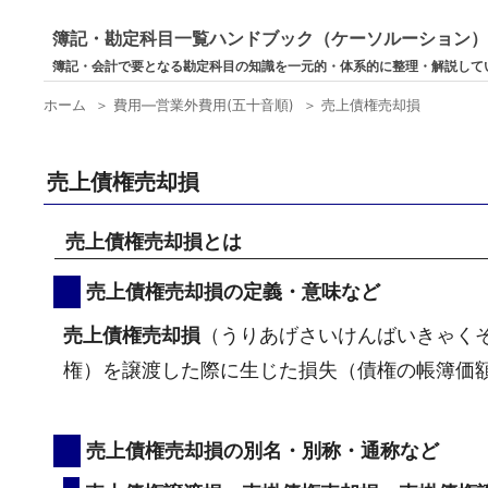
簿記・勘定科目一覧ハンドブック（ケーソルーション
簿記・会計で要となる勘定科目の知識を一元的・体系的に整理・解説して
ホーム
＞
費用―営業外費用(五十音順)
＞
売上債権売却損
売上債権売却損
売上債権売却損とは
売上債権売却損の定義・意味など
売上債権売却損
（うりあげさいけんばいきゃく
権）を譲渡した際に生じた損失（債権の帳簿価
売上債権売却損の別名・別称・通称など