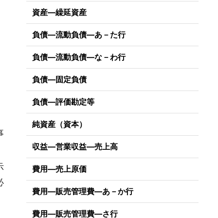
資産―繰延資産
負債―流動負債―あ－た行
。
負債―流動負債―な－わ行
負債―固定負債
負債―評価勘定等
純資産（資本）
事
収益―営業収益―売上高
示
費用―売上原価
必
費用―販売管理費―あ－か行
費用―販売管理費―さ行