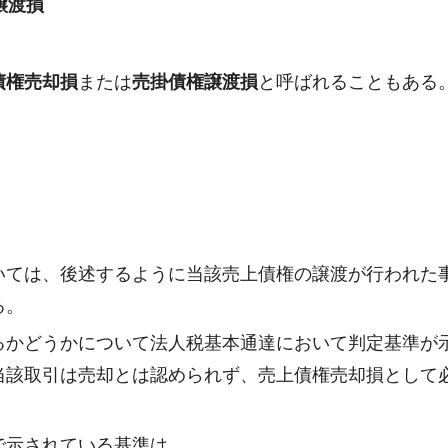
譲渡損
債権売却損
または
売掛債権譲渡損
と呼ばれることもある
いては、後述するように当該売上債権の譲渡が行われた
る。
るかどうかについて法人税基本通達において判定基準が
当該取引は売却とは認められず、売上債権売却損として
で示されている基準は