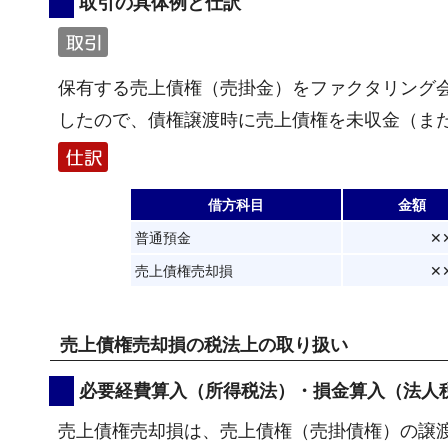
取引の具体例と仕訳
保有する売上債権（売掛金）をファクタリング
したので、債権譲渡時に売上債権を未収金（ま
借方科目
金額
普通預金
✕
売上債権売却損
✕
売上債権売却損の税法上の取り扱い
必要経費算入（所得税法）・損金算入（法人
売上債権売却損は、売上債権（売掛債権）の譲