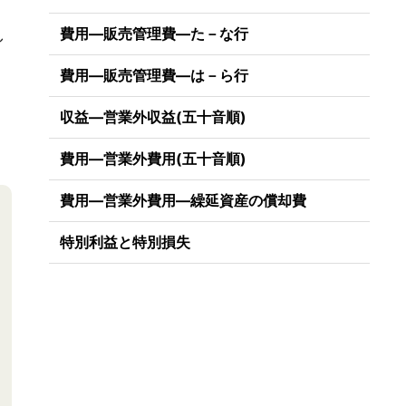
費用―販売管理費―た－な行
し
費用―販売管理費―は－ら行
収益―営業外収益(五十音順)
、
費用―営業外費用(五十音順)
費用―営業外費用―繰延資産の償却費
特別利益と特別損失