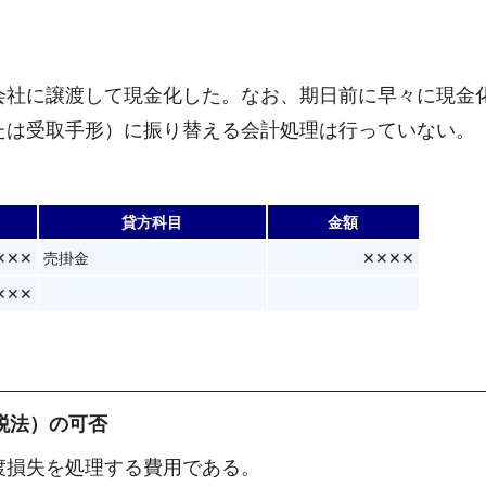
会社に譲渡して現金化した。なお、期日前に早々に現金
たは受取手形）に振り替える会計処理は行っていない。
貸方科目
金額
✕✕✕
売掛金
✕✕✕✕
✕✕✕
税法）の可否
渡損失を処理する費用である。