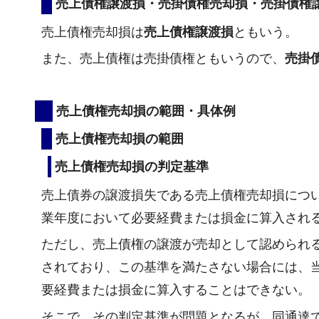
売上債権譲渡損・売掛債権売却損・売掛債権
売上債権売却損は
売上債権譲渡損
ともいう。
また、売上債権は売掛債権ともいうので、
売掛
売上債権売却損の範囲・具体例
売上債権売却損の範囲
売上債権売却損の判定基準
売上債券の譲渡損失である売上債権売却損につ
業年度において必要経費または損金に算入され
ただし、売上債権の譲渡が売却として認められ
されており、この基準を満たさない場合には、
要経費または損金に算入することはできない。
そこで、その判定基準が問題となるが、同通達