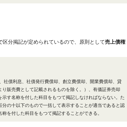
で区分掲記が定められているので、原則として
売上債権
、社債利息、社債発行費償却、創立費償却、開業費償却、貸
より販売費として記載されるものを除く。）、有価証券売却
を示す名称を付した科目をもつて掲記しなければならない。た
百分の十以下のもので一括して表示することが適当であると認
名称を付した科目をもつて掲記することができる。