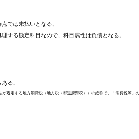
時点では未払いとなる。
処理する勘定科目なので、科目属性は負債となる。
もある。
法が規定する地方消費税（地方税（都道府県税））の総称で、「消費税等」
。