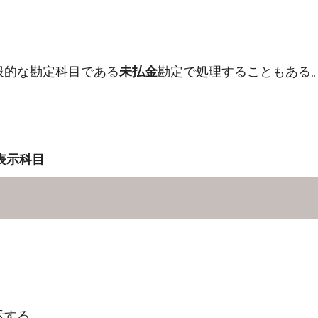
般的な勘定科目である
未払金
勘定で処理することもある
表示科目
示する。