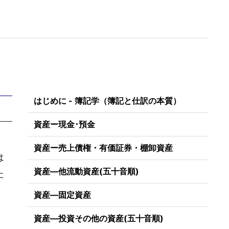
はじめに - 簿記学（簿記と仕訳の本質）
資産ー現金･預金
資産ー売上債権・有価証券・棚卸資産
は
資産―他流動資産(五十音順)
た
資産―固定資産
資産―投資その他の資産(五十音順)