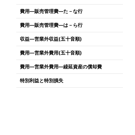
費用―販売管理費―た－な行
費用―販売管理費―は－ら行
収益―営業外収益(五十音順)
費用―営業外費用(五十音順)
費用―営業外費用―繰延資産の償却費
。
特別利益と特別損失