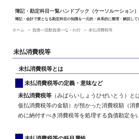
簿記・勘定科目一覧ハンドブック（ケーソルーション
簿記・会計で要となる勘定科目の知識を一元的・体系的に整理・解説して
ホーム
＞
負債―流動負債―な－わ行
＞
未払消費税等
未払消費税等
未払消費税等とは
未払消費税等の定義・意味など
未払消費税等
（みばらいしょうひぜいとう）と
仮払消費税等の金額）が預かった消費税額（消
めに納付すべき消費税等を処理する負債勘定を
未払消費税等の科目属性