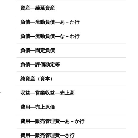
資産―繰延資産
負債―流動負債―あ－た行
負債―流動負債―な－わ行
負債―固定負債
負債―評価勘定等
純資産（資本）
収益―営業収益―売上高
の
費用―売上原価
費用―販売管理費―あ－か行
費用―販売管理費―さ行