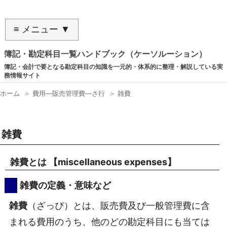
≡ メニュー ▼
簿記・勘定科目一覧ハンドブック（ケーソルーション）
簿記・会計で要となる勘定科目の知識を一元的・体系的に整理・解説している実
務情報サイト
ホーム
＞
費用―販売管理費―さ行
＞
雑費
雑費
雑費とは 【
miscellaneous expenses
】
雑費の定義・意味など
雑費
（ざっぴ）とは、販売費及び一般管理費に含
まれる費用のうち、他のどの勘定科目にも当ては