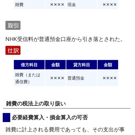
雑費
✕✕✕✕
現金
✕✕✕✕
NHK受信料が普通預金口座から引き落とされた。
借方科目
金額
貸方科目
金額
雑費（または
✕✕✕✕
普通預金
✕✕✕✕
通信費）
雑費の税法上の取り扱い
必要経費算入・損金算入の可否
雑費に計上される費用であっても、その支出が事