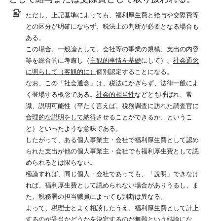
ただし、上記基準によっても、福利厚生費と給与や交際費等
との区分が明確にならず、税法上の判断が必要となる場合も
ある。
この場合、一般論として、会社等の事業の規模、支出の内容
等を総合的に考慮し（
主観的事情を基礎
にして）、
社会通念
に照らして（客観的に）
個別認定することになる。
なお、この「社会通念」は、税法にかぎらず、法律一般によ
く登場する概念である。
社会的相当性
などとも呼ばれ、常
識、説明可能性（平たく言えば、税務調査に訪れた調査官に
合理的な説明をして納得
させることができるか、というこ
と）といったような意味である。
したがって、ある個人事業主・会社で福利厚生費として認め
られた支出が他の個人事業主・会社でも福利厚生費として認
められるとは限らない。
極論すれば、同じ個人・会社であっても、「説明」できなけ
れば、福利厚生費として認められない場合がありうるし、ま
た、税務署の担当職員によっても判断は異なる。
よって、税理士とよく相談したうえ、福利厚生費として計上
するのが妥当かどうかを決定するのが無難という結論にな